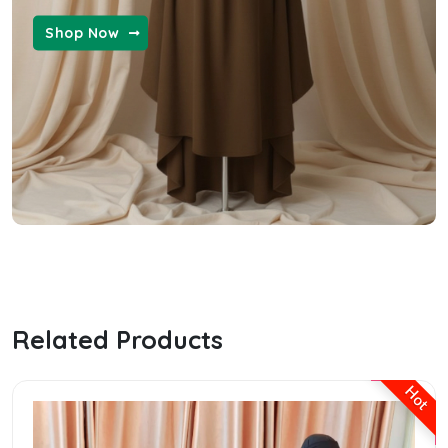
WOMEN FASHION
Shop Now
MENS FASHION
the ordinary hyaluronic serum
Related Products
Hot