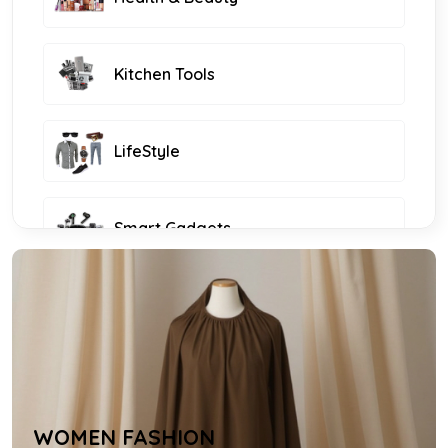
Kitchen Tools
LifeStyle
Smart Gadgets
Furniture and Decor
KIDS FASHION
WOMEN FASHION