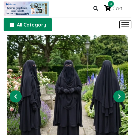
0
Cart
All Category