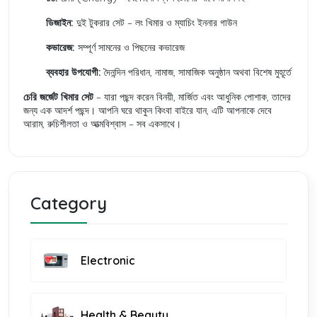
ডিজাইন:
দুই টুকরার সেট – লং খিমার ও ম্যাচিং ইননার গাউন
কভারেজ:
সম্পূর্ণ সামনের ও পিছনের কভারেজ
ব্যবহার উপযোগী:
দৈনন্দিন পরিধান, নামাজ, সামাজিক অনুষ্ঠান অথবা বিশেষ মুহূর্তে
চেরি জর্জেট খিমার সেট
– যারা পছন্দ করেন বিনয়ী, মার্জিত এবং আধুনিক পোশাক, তাদের
জন্য এক আদর্শ পছন্দ। আপনি ঘরে থাকুন কিংবা বাইরে যান, এটি আপনাকে দেবে
আরাম, রুচিশীলতা ও আত্মবিশ্বাস – সব একসাথে।
Category
Electronic
Health & Beauty