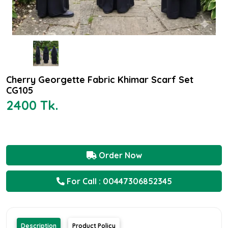
Cherry Georgette Fabric Khimar Scarf Set
CG105
2400 Tk.
Order Now
For Call : 00447306852345
Description
Product Policy