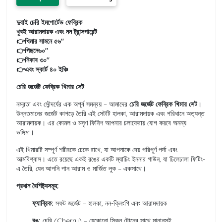
দুবাই চেরি ইমপোর্টেড ফেব্রিক
খুবই আরামদায়ক এবং নন ট্রান্সপারেন্ট
👉খিমার সামনে ৫৬"
👉পিছনে৬০"
👉নিকাব ৩০"
👉এবং স্কার্ট ৪০ ইঞ্চি
চেরি জর্জেট ফেব্রিক খিমার সেট
নম্রতা এবং সৌন্দর্যের এক অপূর্ব সমন্বয় – আমাদের
চেরি জর্জেট ফেব্রিক খিমার সেট
।
উন্নতমানের জর্জেট কাপড়ে তৈরি এই সেটটি হালকা, আরামদায়ক এবং পরিধানে অত্যন্ত
আরামদায়ক। এর কোমল ও মসৃণ ফিনিশ আপনার চলাফেরায় যোগ করবে অনন্য
ভঙ্গিমা।
এই খিমারটি সম্পূর্ণ শরীরকে ঢেকে রাখে, যা আপনাকে দেয় পরিপূর্ণ পর্দা এবং
আত্মবিশ্বাস। এতে রয়েছে একই রঙের একটি ম্যাচিং ইননার গাউন, যা ঢিলেঢালা ফিটিং-
এ তৈরি, যেন আপনি পান আরাম ও মার্জিত লুক – একসাথে।
প্রধান বৈশিষ্ট্যসমূহ:
ফ্যাব্রিক:
সফট জর্জেট – হালকা, নন-ক্লিংগি এবং আরামদায়ক
রঙ:
চেরি (Cherry) – যেকোনো স্কিন টোনের সাথে মানানসই