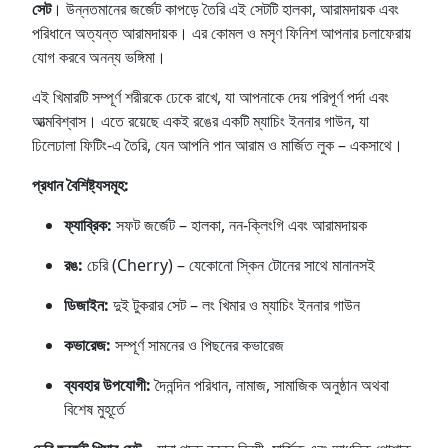
সেট
। উন্নতমানের জর্জেট কাপড়ে তৈরি এই সেটটি হালকা, আরামদায়ক এবং
পরিধানে অত্যন্ত আরামদায়ক। এর কোমল ও মসৃণ ফিনিশ আপনার চলাফেরায়
যোগ করবে অনন্য ভঙ্গিমা।
এই খিমারটি সম্পূর্ণ শরীরকে ঢেকে রাখে, যা আপনাকে দেয় পরিপূর্ণ পর্দা এবং
আত্মবিশ্বাস। এতে রয়েছে একই রঙের একটি ম্যাচিং ইননার গাউন, যা
ঢিলেঢালা ফিটিং-এ তৈরি, যেন আপনি পান আরাম ও মার্জিত লুক – একসাথে।
প্রধান বৈশিষ্ট্যসমূহ:
ফ্যাব্রিক:
সফট জর্জেট – হালকা, নন-ক্লিংগি এবং আরামদায়ক
রঙ:
চেরি (Cherry) – যেকোনো স্কিন টোনের সাথে মানানসই
ডিজাইন:
দুই টুকরার সেট – লং খিমার ও ম্যাচিং ইননার গাউন
কভারেজ:
সম্পূর্ণ সামনের ও পিছনের কভারেজ
ব্যবহার উপযোগী:
দৈনন্দিন পরিধান, নামাজ, সামাজিক অনুষ্ঠান অথবা
বিশেষ মুহূর্তে