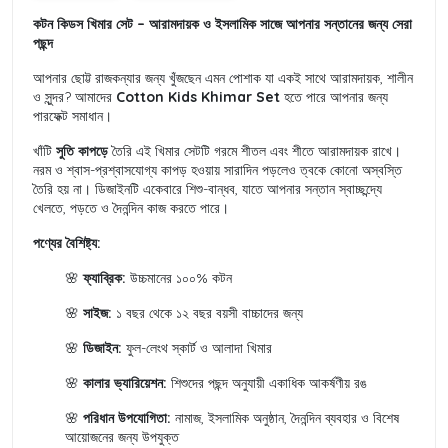
কটন কিডস খিমার সেট – আরামদায়ক ও ইসলামিক সাজে আপনার সন্তানের জন্য সেরা
পছন্দ
আপনার ছোট্ট রাজকন্যার জন্য খুঁজছেন এমন পোশাক যা একই সাথে আরামদায়ক, শালীন
ও সুন্দর? আমাদের
Cotton Kids Khimar Set
হতে পারে আপনার জন্য
পারফেক্ট সমাধান।
খাঁটি
সুতি কাপড়ে
তৈরি এই খিমার সেটটি গরমে শীতল এবং শীতে আরামদায়ক রাখে।
নরম ও শ্বাস-প্রশ্বাসযোগ্য কাপড় হওয়ায় সারাদিন পড়লেও ত্বকে কোনো অস্বস্তি
তৈরি হয় না। ডিজাইনটি একেবারে শিশু-বান্ধব, যাতে আপনার সন্তান স্বাচ্ছন্দ্যে
খেলতে, পড়তে ও দৈনন্দিন কাজ করতে পারে।
পণ্যের বৈশিষ্ট্য:
🌸
ফ্যাব্রিক:
উচ্চমানের ১০০% কটন
🌸
সাইজ:
১ বছর থেকে ১২ বছর বয়সী বাচ্চাদের জন্য
🌸
ডিজাইন:
ফুল-লেংথ স্কার্ট ও আলাদা খিমার
🌸
কালার ভ্যারিয়েশন:
শিশুদের পছন্দ অনুযায়ী একাধিক আকর্ষণীয় রঙ
🌸
পরিধান উপযোগিতা:
নামাজ, ইসলামিক অনুষ্ঠান, দৈনন্দিন ব্যবহার ও বিশেষ
আয়োজনের জন্য উপযুক্ত