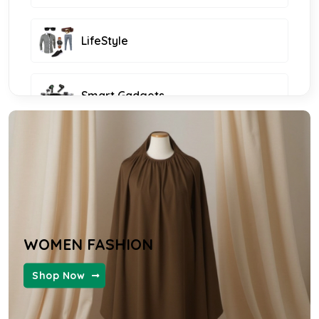
LifeStyle
Smart Gadgets
Furniture and Decor
KIDS FASHION
WOMEN FASHION
WOMEN FASHION
Shop Now
MENS FASHION