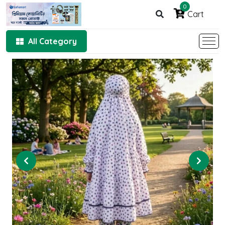
0
Cart
All Category