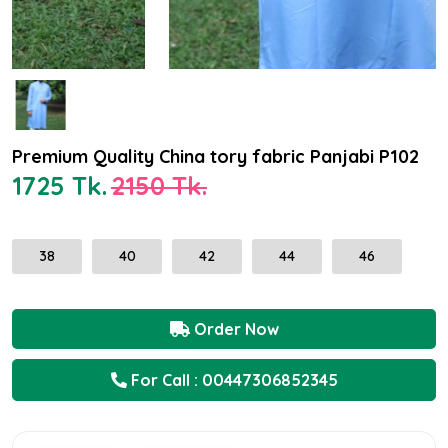
Premium Quality China tory fabric Panjabi P102
1725 Tk.
2150 Tk.
38
40
42
44
46
Order Now
For Call : 00447306852345