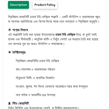
Description
Product Policy
প্রিমিয়াম কোয়ালিটি চায়না টরি ফেব্রিক পাঞ্জাবি – একটি স্টাইলিশ ও আরামদায়ক পছন্দ,
যা আপনার প্রতিদিনের এবং বিশেষ দিনের সাজে দেবে অনন্যতা ও প্রিমিয়াম অনুভূতি।
🌟
পণ্যের বিবরণঃ
এই পাঞ্জাবিটি তৈরি করা হয়েছে উন্নতমানের
চায়না টরি ফেব্রিক
দিয়ে, যা খুবই সফট,
হালকা এবং দীর্ঘস্থায়ী। আধুনিক কাটিং ও নিখুঁত সেলাই এর মাধ্যমে তৈরি করা হয়েছে
যেন আপনার লুক হয় আরও স্টাইলিশ ও সম্মানজনক।
🔶
বৈশিষ্ট্যসমূহঃ
প্রিমিয়াম কোয়ালিটির চায়না টরি ফেব্রিক
ঘাম শোষণক্ষম ও আরামদায়ক পরিধান
স্ট্যান্ডার্ড ফিটিং ও ক্লাসিক ডিজাইন
দাওয়াত, জুমআ, ঈদ কিংবা যেকোনো আয়োজনে পরার জন্য উপযুক্ত
নানা সাইজ ও আকর্ষণীয় রঙে উপলব্ধ
🧵
স্টিচ কোয়ালিটি:
নিখুঁত ফিনিশিং এবং উন্নতমানের সেলাই, যা দীর্ঘদিন ব্যবহারযোগ্য।