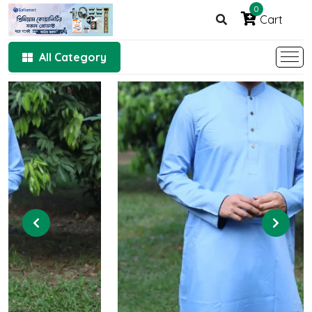
0
Cart
All Category