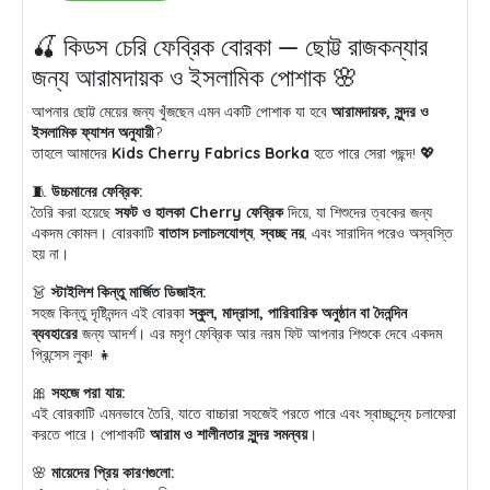
🍒 কিডস চেরি ফেব্রিক বোরকা — ছোট্ট রাজকন্যার
জন্য আরামদায়ক ও ইসলামিক পোশাক 🌸
আপনার ছোট্ট মেয়ের জন্য খুঁজছেন এমন একটি পোশাক যা হবে
আরামদায়ক, সুন্দর ও
ইসলামিক ফ্যাশন অনুযায়ী
?
তাহলে আমাদের
Kids Cherry Fabrics Borka
হতে পারে সেরা পছন্দ! 💖
🧵
উচ্চমানের ফেব্রিক:
তৈরি করা হয়েছে
সফট ও হালকা Cherry ফেব্রিক
দিয়ে, যা শিশুদের ত্বকের জন্য
একদম কোমল। বোরকাটি
বাতাস চলাচলযোগ্য
,
স্বচ্ছ নয়
, এবং সারাদিন পরেও অস্বস্তি
হয় না।
👗
স্টাইলিশ কিন্তু মার্জিত ডিজাইন:
সহজ কিন্তু দৃষ্টিনন্দন এই বোরকা
স্কুল, মাদ্রাসা, পারিবারিক অনুষ্ঠান বা দৈনন্দিন
ব্যবহারের
জন্য আদর্শ। এর মসৃণ ফেব্রিক আর নরম ফিট আপনার শিশুকে দেবে একদম
প্রিন্সেস লুক! 👧
🎀
সহজে পরা যায়:
এই বোরকাটি এমনভাবে তৈরি, যাতে বাচ্চারা সহজেই পরতে পারে এবং স্বাচ্ছন্দ্যে চলাফেরা
করতে পারে। পোশাকটি
আরাম ও শালীনতার সুন্দর সমন্বয়
।
🌸
মায়েদের প্রিয় কারণগুলো: