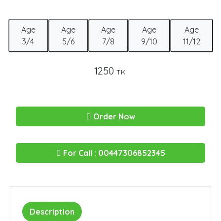
Age
Age
Age
Age
Age
3/4
5/6
7/8
9/10
11/12
1250
TK.
Order Now
For Call : 00447306852345
Description