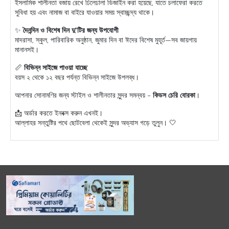
ইসলামিক শালীনতা বজায় রেখে ঢিলেঢালা ডিজাইন করা হয়েছে, যাতে চলাফেরা করতে
সুবিধা হয় এবং নামাজ বা বাইরে যাওয়ার সময় স্বাচ্ছন্দ্য থাকে।
✨
দৈনন্দিন ও বিশেষ দিন দু’টির জন্য উপযোগী
মাদরাসা, স্কুল, পারিবারিক অনুষ্ঠান, জুমার দিন বা ঈদের বিশেষ মুহূর্ত—সব জায়গায়
মানানসই।
📏
বিভিন্ন সাইজে পাওয়া যাচ্ছে
বয়স ২ থেকে ১২ বছর পর্যন্ত বিভিন্ন সাইজে উপলব্ধ।
আপনার সোনামণির জন্য স্টাইল ও শালীনতার সুন্দর সমন্বয় –
কিডস চেরি বোরকা
।
📩 অর্ডার করতে ইনবক্স করুন এখনই।
আল্লাহর সন্তুষ্টির পথে ছোটবেলা থেকেই সুন্দর অভ্যাস গড়ে তুলুন। 🤍