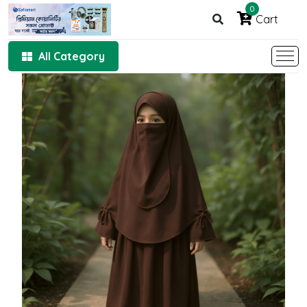
0
Cart
All Category