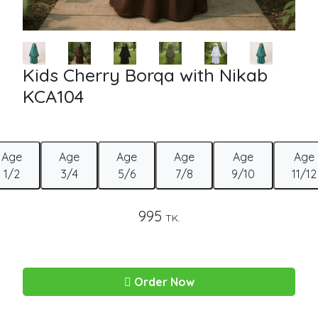
Kids Cherry Borqa with Nikab
KCA104
Age
Age
Age
Age
Age
Age
1/2
3/4
5/6
7/8
9/10
11/12
995
TK.
Order Now