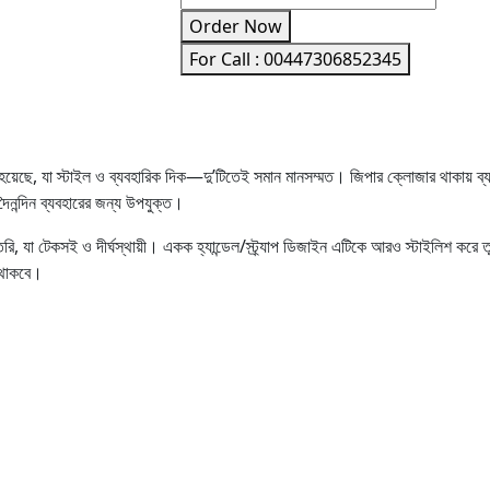
Order Now
For Call : 00447306852345
য়েছে, যা স্টাইল ও ব্যবহারিক দিক—দু’টিতেই সমান মানসম্মত। জিপার ক্লোজার থাকায় ব্
ৈনন্দিন ব্যবহারের জন্য উপযুক্ত।
ৈরি, যা টেকসই ও দীর্ঘস্থায়ী। একক হ্যান্ডেল/স্ট্র্যাপ ডিজাইন এটিকে আরও স্টাইলিশ করে
 থাকবে।