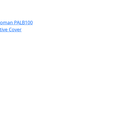
r woman PALB100
tive Cover