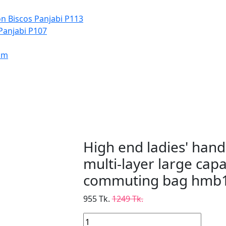
n Biscos Panjabi P113
Panjabi P107
um
High end ladies' han
multi-layer large capa
commuting bag hmb
955 Tk.
1249 Tk.