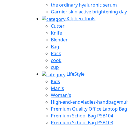
the ordinary hyaluronic serum
Garnier skin active brightening day
Kitchen Tools
Cutter
Knife
Blender
Bag
Rack
cook
cup
LifeStyle
Kids
Man's
Woman's
High-and-end=ladies-handbag=multi
Premium Quality Office Laptop Ba
Premium School Bag PSB104
Premium School Bag PSB103