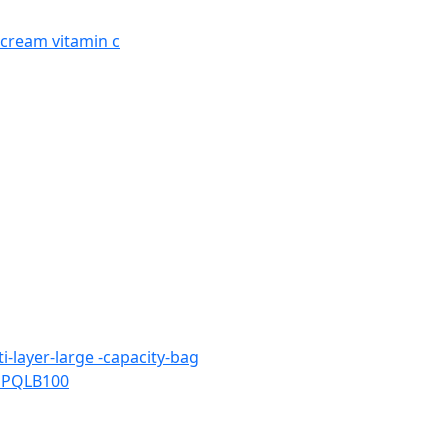
 cream vitamin c
-layer-large -capacity-bag
g PQLB100