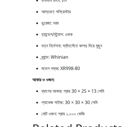
উপাদান উৎস: চীন
আস্তরণ: পলিয়েস্টার
ডুরেজা: নরম
হ্যান্ডেল/স্ট্র্যাপ: একক
যত্ন নির্দেশনা: স্যাঁতসেঁতে কাপড় দিয়ে মুছুন
ব্র্যান্ড: Whinian
মডেল নম্বর: XR998-80
আকার ও ওজন:
ব্যাগের আকার: প্রায় 30 × 25 × 13 সেমি
প্যাকেজ সাইজ: 30 × 30 × 30 সেমি
মোট ওজন: প্রায় ১.০০০ কেজি