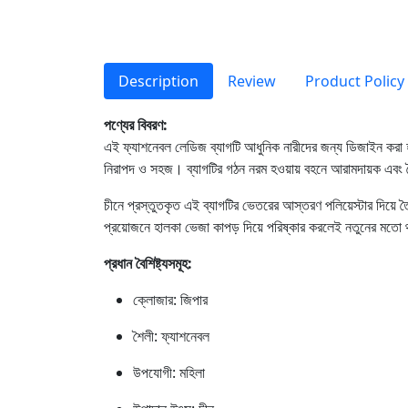
Description
Review
Product Policy
পণ্যের বিবরণ:
এই ফ্যাশনেবল লেডিজ ব্যাগটি আধুনিক নারীদের জন্য ডিজাইন করা হ
নিরাপদ ও সহজ। ব্যাগটির গঠন নরম হওয়ায় বহনে আরামদায়ক এবং দ
চীনে প্রস্তুতকৃত এই ব্যাগটির ভেতরের আস্তরণ পলিয়েস্টার দিয়ে ত
প্রয়োজনে হালকা ভেজা কাপড় দিয়ে পরিষ্কার করলেই নতুনের মতো
প্রধান বৈশিষ্ট্যসমূহ:
ক্লোজার: জিপার
শৈলী: ফ্যাশনেবল
উপযোগী: মহিলা