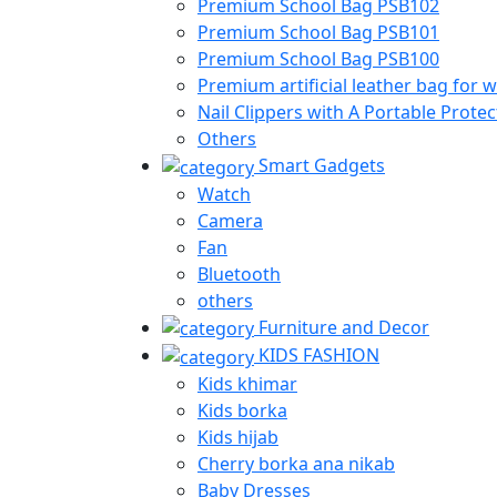
Premium School Bag PSB102
Premium School Bag PSB101
Premium School Bag PSB100
Premium artificial leather bag fo
Nail Clippers with A Portable Protec
Others
Smart Gadgets
Watch
Camera
Fan
Bluetooth
others
Furniture and Decor
KIDS FASHION
Kids khimar
Kids borka
Kids hijab
Cherry borka ana nikab
Baby Dresses