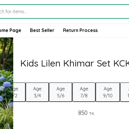
ome Page
Best Seller
Return Process
Kids Lilen Khimar Set KC
Age
Age
Age
Age
Age
1/2
3/4
5/6
7/8
9/10
850
TK.