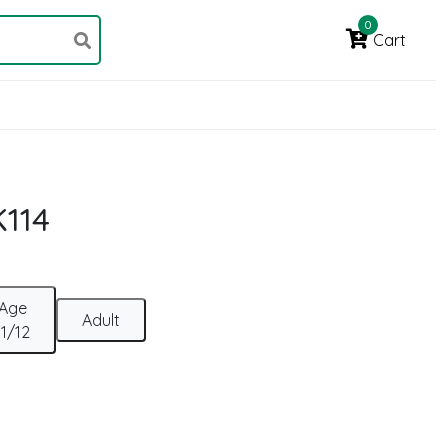
0
Cart
K114
Age
Adult
11/12