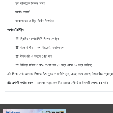
ফুল কাভারেজ কিডস খিমার
ম্যাচিং স্কার্ট
আরামদায়ক ও ফ্রি-ফিটিং ডিজাইন
পণ্যের বৈশিষ্ট্য:
🌸 প্রিমিয়াম কোয়ালিটি লিলেন ফেব্রিক
🌸 গরম বা শীত – সব ঋতুতেই আরামদায়ক
🌸 দীর্ঘস্থায়ী ও সহজে ধোয়া যায়
🌸 বিভিন্ন সাইজ ও রঙে পাওয়া যায় (১ বছর থেকে ১২ বছর পর্যন্ত)
এই খিমার সেট আপনার শিশুকে দিবে সুন্দর ও মার্জিত লুক, একই সাথে নামাজ, ইসলামিক প্রোগ্রাম,
🛍
এখনই অর্ডার করুন
– আপনার সন্তানকে দিন আরাম, সৌন্দর্য ও ইসলামী পোশাকের গর্ব।