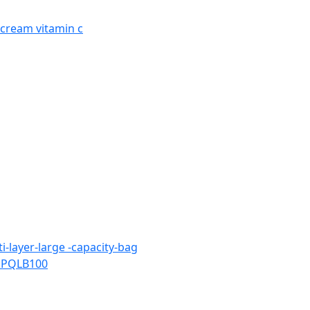
 cream vitamin c
-layer-large -capacity-bag
g PQLB100