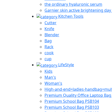
the ordinary hyaluronic serum
Garnier skin active brightening day
Kitchen Tools
Cutter
Knife
Blender
Bag
Rack
cook
cup
LifeStyle
Kids
Man's
Woman's
High-and-end=ladies-handbag=multi
Premium Quality Office Laptop Ba
Premium School Bag PSB104
Premium School Bag PSB103