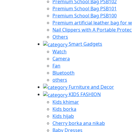
Premium School Bag PSB102
Premium School Bag PSB101
Premium School Bag PSB100
Premium artificial leather bag fo
Nail Clippers with A Portable Protec
Others
Smart Gadgets
Watch
Camera
Fan
Bluetooth
others
Furniture and Decor
KIDS FASHION
Kids khimar
Kids borka
Kids hijab
Cherry borka ana nikab
Baby Dresses