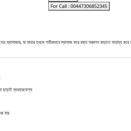
For Call : 00447306852345
সাজার, যা মাথার ত্বকে গভীরভাবে ম্যাসাজ করে রক্ত সঞ্চালন বাড়াতে সাহায্য করে
য়
া ছাড়াই ব্যবহারযোগ্য
রা যায়