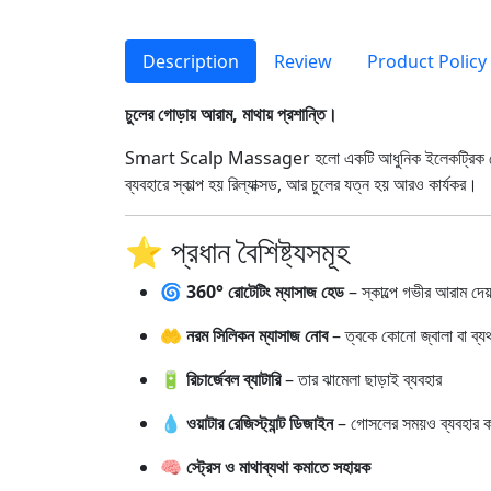
Description
Review
Product Policy
চুলের গোড়ায় আরাম, মাথায় প্রশান্তি।
Smart Scalp Massager হলো একটি আধুনিক ইলেকট্রিক হেড ম্যা
ব্যবহারে স্কাল্প হয় রিল্যাক্সড, আর চুলের যত্ন হয় আরও কার্যকর।
⭐ প্রধান বৈশিষ্ট্যসমূহ
🌀
360° রোটেটিং ম্যাসাজ হেড
– স্কাল্পে গভীর আরাম দে
🤲
নরম সিলিকন ম্যাসাজ নোব
– ত্বকে কোনো জ্বালা বা ব্যথ
🔋
রিচার্জেবল ব্যাটারি
– তার ঝামেলা ছাড়াই ব্যবহার
💧
ওয়াটার রেজিস্ট্যান্ট ডিজাইন
– গোসলের সময়ও ব্যবহার ক
🧠
স্ট্রেস ও মাথাব্যথা কমাতে সহায়ক