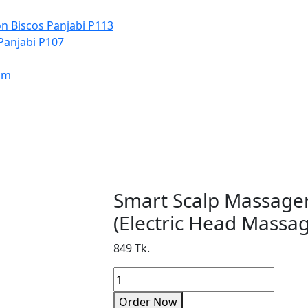
n Biscos Panjabi P113
Panjabi P107
um
Smart Scalp Massage
(Electric Head Massag
849 Tk.
Order Now