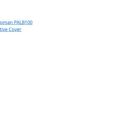
r woman PALB100
tive Cover