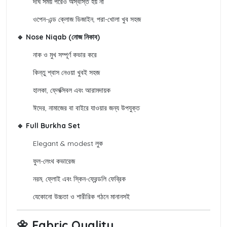
দীর্ঘ সময় পরেও অস্বস্তি হয় না
ওপেন-এন্ড ক্লোজ ডিজাইন, পরা-খোলা খুব সহজ
🔹 Nose Niqab (নোজ নিকাব)
নাক ও মুখ সম্পূর্ণ কভার করে
কিন্তু শ্বাস নেওয়া খুবই সহজ
হালকা, ফ্লেক্সিবল এবং আরামদায়ক
ঈদের, নামাজের বা বাইরে যাওয়ার জন্য উপযুক্ত
🔹 Full Burkha Set
Elegant & modest লুক
ফুল-লেংথ কভারেজ
নরম, ফ্লোই এবং স্কিন-ফ্রেন্ডলি ফেব্রিক
যেকোনো উচ্চতা ও শারীরিক গঠনে মানানসই
🌼 Fabric Quality