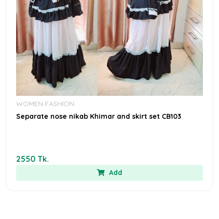
WOMEN FASHION
Separate nose nikab Khimar and skirt set CB103
2550 Tk.
Add