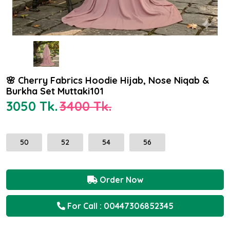
🌸 Cherry Fabrics Hoodie Hijab, Nose Niqab &
Burkha Set Muttaki101
3050 Tk.
3400 Tk.
50
52
54
56
Order Now
For Call : 00447306852345