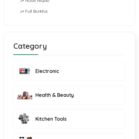
১× Nose Niqab
১× Full Burkha
Category
Electronic
Health & Beauty
Kitchen Tools