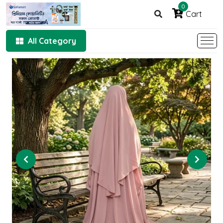
0
Cart
All Category