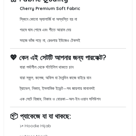
Cherry Premium Soft Fabric
স্কিনে কোনো অ্যালার্জি বা অস্বস্তি হয় না
গরমে ঘাম শোষে এবং শীতে আরাম দেয়
সহজে ভাঁজ পড়ে না, রেগুলার ইউজেও টেকসই
💖 কেন এই সেটটি আপনার জন্য পারফেক্ট?
যারা পর্দাশীল থেকে স্টাইলিশ থাকতে চান
যারা স্কুল, কলেজ, অফিস বা দৈনন্দিন কাজে বাইরে যান
ট্রাভেল, নিকাহ, ইসলামিক ইভেন্ট—সব জায়গায় মানানসই
এক সেটে হিজাব, নিকাব ও বোরকা—অল-ইন-ওয়ান সলিউশন
📦 প্যাকেজে যা যা থাকছে:
১× Hoodie Hijab