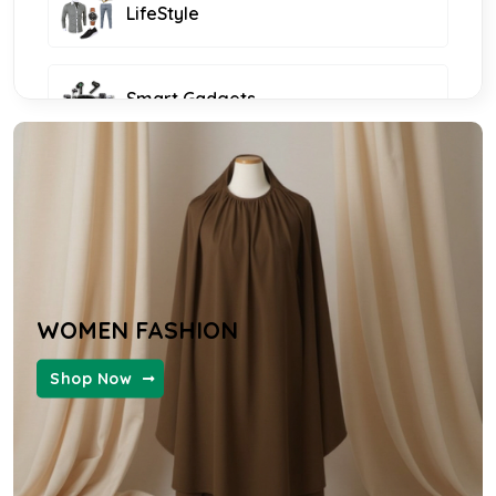
LifeStyle
Smart Gadgets
Furniture and Decor
KIDS FASHION
WOMEN FASHION
WOMEN FASHION
Shop Now
MENS FASHION